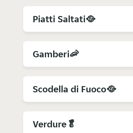
Piatti Saltati🥘
Gamberi🦐
Scodella di Fuoco🥘
Verdure🥬