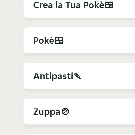
Crea la Tua Pokè🍱
Pokè🍱
Antipasti🍡
Zuppa🍲