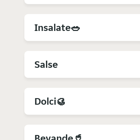
Insalate🥗
Salse
Dolci🥮
Bevande🥤