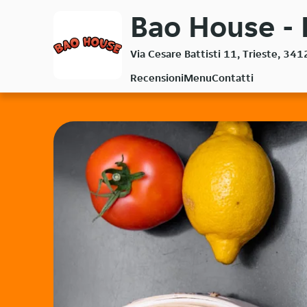
Passa
Bao House - 
al
contenuto
Via Cesare Battisti 11, Trieste, 34
principale
Recensioni
Menu
Contatti