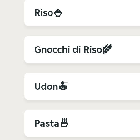
Riso🍚
Gnocchi di Riso🌾
Udon🍝
Pasta🍜